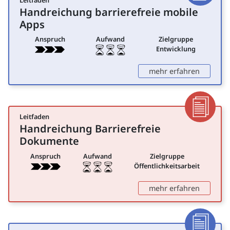
Leitfaden
Dokumen
Handreichung barrierefreie mobile
für Entwicklung
Apps
Anspruch
Aufwand
Zielgruppe
Entwicklung
: Handre
mehr erfahren
Leitfaden
Dokumen
Handreichung Barrierefreie
für Öffentlichkeitsarbeit
Dokumente
Anspruch
Aufwand
Zielgruppe
Öffentlichkeitsarbeit
: Handre
mehr erfahren