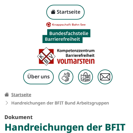
Handreichungen der B
Kopf-Navigation
Startseite
Zum Inhalt springen
Über uns
Ihr Weg zu dieser Seite:
Startseite
Handreichungen der BFIT Bund Arbeitsgruppen
Dokument
Handreichungen der BFIT