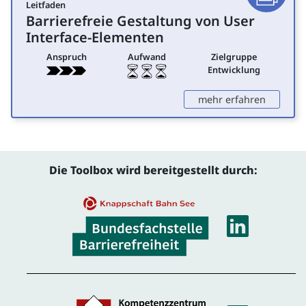
Leitfaden
Dokumen
Barrierefreie Gestaltung von
User
für Entwicklung
Interface
-Elementen
Anspruch
Aufwand
Zielgruppe
Entwicklung
: Barrie
mehr erfahren
Die Toolbox wird bereitgestellt durch:
Linke