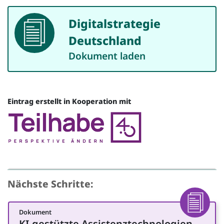
Digitalstrategie
Dokument
Deutschland
Dokument laden
Eintrag erstellt in Kooperation mit
Quelle
Nächste Schritte:
Dokument
Dokumen
KI-gestützte Assistenztechnologien
für Management