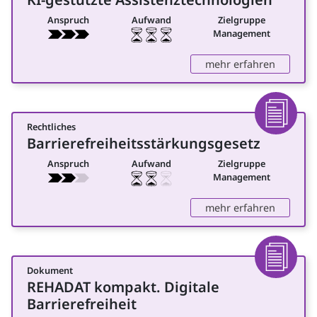
Anspruch
Aufwand
Zielgruppe
Management
: KI-ges
mehr erfahren
Rechtliches
Dokumen
Barrierefreiheitsstärkungsgesetz
für Management
Anspruch
Aufwand
Zielgruppe
Management
: Barrie
mehr erfahren
Dokument
Dokumen
REHADAT kompakt. Digitale
für Management
Barrierefreiheit