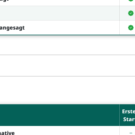
 angesagt
Erst
Star
native