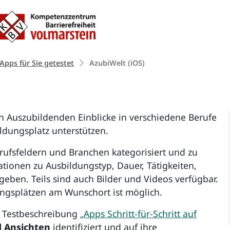
Zum Inhalt springen
te:
 Apps für Sie getestet
AzubiWelt (iOS)
n Auszubildenden Einblicke in verschiedene Berufe
ldungsplatz unterstützen.
ufsfeldern und Branchen kategorisiert und zu
ationen zu Ausbildungstyp, Dauer, Tätigkeiten,
ben. Teils sind auch Bilder und Videos verfügbar.
ngsplätzen am Wunschort ist möglich.
r Testbeschreibung
„Apps Schritt-für-Schritt auf
d Ansichten
identifiziert und auf ihre