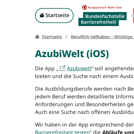
AzubiWelt (iOS)
Kopf-Navigation
Startseite
Ihr Weg zu dieser Sei
Startseite
Beruflich teilhaben – Wichtige
AzubiWelt (iOS)
Die App „
Azubiwelt
“ soll angehende
bieten und die Suche nach einem Ausbi
Die Ausbildungsberufe werden nach Ber
jedem Beruf werden detaillierte Inform
Anforderungen und Besonderheiten gege
Auch eine Suche nach offenen Ausbildu
Wir haben in der App entsprechend de
Barrierefreiheit testen“
die
Abläufe un