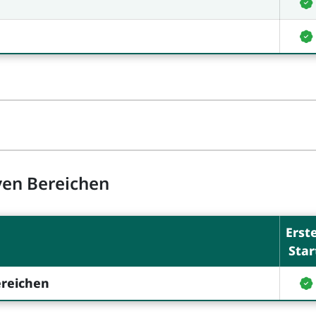
ven Bereichen
Erst
Star
ereichen