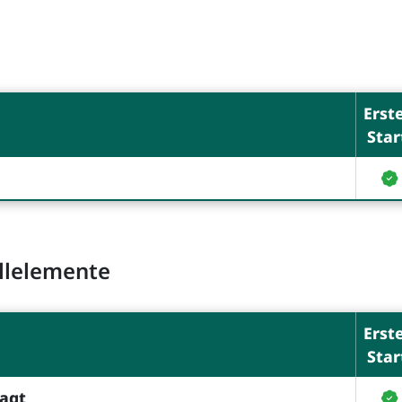
Erst
Star
ollelemente
Erst
Star
sagt