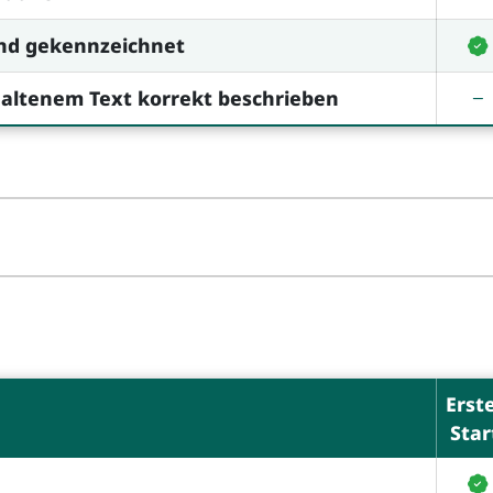
end gekennzeichnet
thaltenem Text korrekt beschrieben
Erst
Star