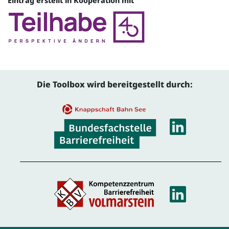
Eintrag erstellt in Kooperation mit
Quelle
Die Toolbox wird bereitgestellt durch:
Linke
Linke