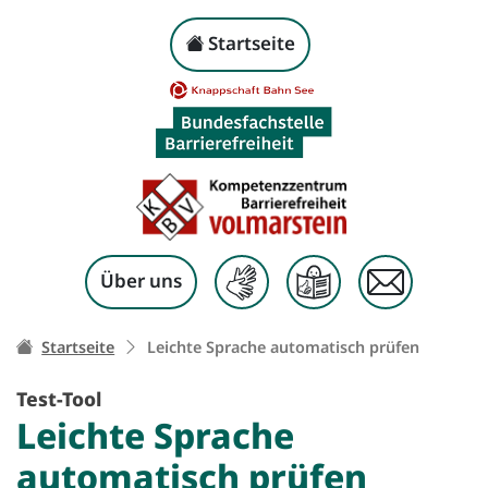
Leichte Sprache autom
Kopf-Navigation
Startseite
Zum Inhalt springen
Über uns
Ihr Weg zu dieser Seite:
Startseite
Leichte Sprache automatisch prüfen
Test-Tool
Leichte Sprache
automatisch prüfen