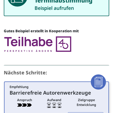
Terminabstimmung
Beispiel aufrufen
Gutes Beispiel erstellt in Kooperation mit
Quelle
Nächste Schritte:
Empfehlung
Dokumen
Barrierefreie Autorenwerkzeuge
für Entwicklung
Anspruch
Aufwand
Zielgruppe
Entwicklung