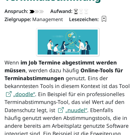
Beispiel - Info:
Anspruch:
Aufwand:
Lesezeichen 
Zielgruppe:
Management
Lesezeichen:
Wenn
im Job Termine abgestimmt werden
müssen
, werden dazu häufig
Online-Tools für
Terminabstimmungen
genutzt. Eins der
bekanntesten Tools in diesem Kontext ist das Tool
„doodle“
. Ein Beispiel für ein professionelles
Terminabstimmungs-Tool, das viel Wert auf den
Datenschutz legt, ist
„nuudel“
. Ebenfalls
häufig genutzt werden Abstimmungstools, die in
andere bereits am Arbeitsplatz genutzte Software
integriert sind. Ein Beispiel ist die Erweiterung