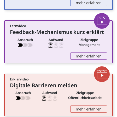
: Barrie
mehr erfahren
Lernvideo
Video
Feedback-Mechanismus kurz erklärt
für Management
Anspruch
Aufwand
Zielgruppe
Management
: Feedba
mehr erfahren
Erklärvideo
Video
Digitale Barrieren melden
für Öffentlichkeitsarbeit
Anspruch
Aufwand
Zielgruppe
Öffentlichkeitsarbeit
: Digita
mehr erfahren